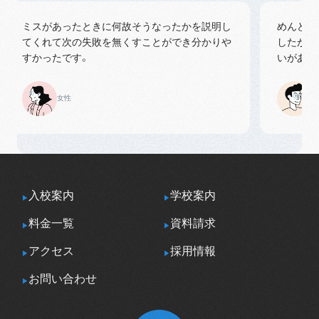
ミスがあったときに何故そうなったかを説明し
めんどくさ
てくれて次の失敗を無くすことができ分かりや
したが受付
すかったです。
いがあり楽
女性
男性
入校案内
学校案内
料金一覧
資料請求
アクセス
採用情報
お問い合わせ