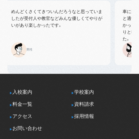
めんどくさくてきついんだろうなと思っていま
車に乗る際
したが受付人や教官などみんな優しくてやりが
と適切なア
いがあり楽しかったです。
かったです
りと時間を
た。
男性
男性
入校案内
学校案内
料金一覧
資料請求
アクセス
採用情報
お問い合わせ