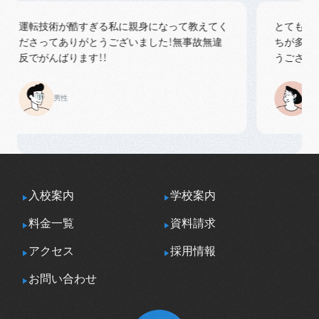
運転技術が酷すぎる私に親身になって教えてく
とても良い
ださってありがとうございました！無事故無違
ちが多い学
反でがんばります！！
うございまし
男性
女性
入校案内
学校案内
料金一覧
資料請求
アクセス
採用情報
お問い合わせ