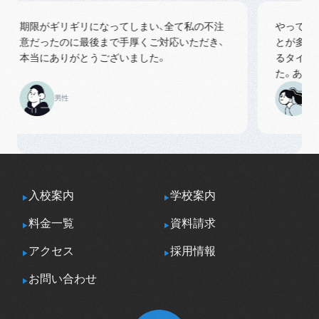
期限がギリギリになってしまい、全て私の不注
やってる時
意だったのに最後まで手厚くご対応いただき、
とが多くと
本当にありがとうございました。
るタイプな
た。ありがと
男性
女性
入校案内
学校案内
料金一覧
資料請求
アクセス
採用情報
お問い合わせ