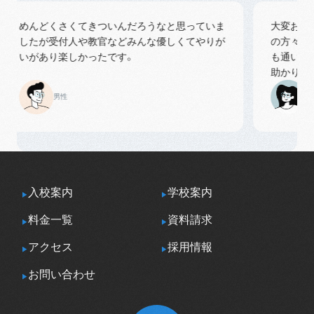
めんどくさくてきついんだろうなと思っていま
大変お世話
したが受付人や教官などみんな優しくてやりが
の方々も丁
いがあり楽しかったです。
も通いやす
助かりまし
男性
女性
入校案内
学校案内
料金一覧
資料請求
アクセス
採用情報
お問い合わせ